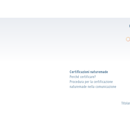
Salta
Certificazioni naturemade
la
Perché certificare?
navigazione
Procedura per la certificazione
naturemade nella comunicazione
Titola