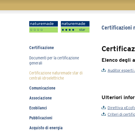
Salta
Certificazioni
la
navigazione
Certifica
Salta
Certificazione
la
navigazione
Documenti per la certificazione
Elenco degli a
generali
Auditor esperti
Certificazione naturemade star di
centrali idroelettriche
Comunicazione
Ulteriori info
Associazione
Ecobilanci
Direttiva «Eco
Criteri di certi
Pubblicazioni
Acquisto di energia