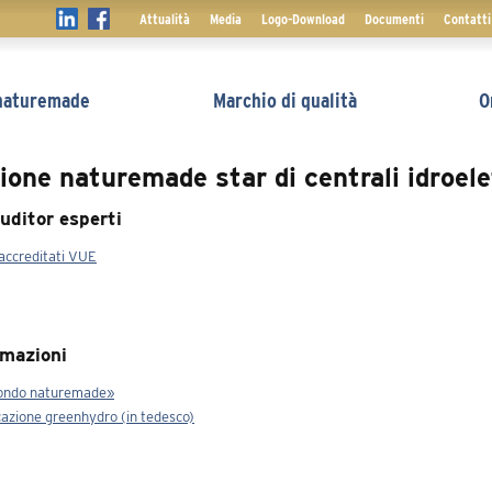
Salta
Attualità
Media
Logo-Download
Documenti
Contatti
la
navigazione
 naturemade
Marchio di qualità
O
zione naturemade star di centrali idroele
uditor esperti
 accreditati VUE
rmazioni
fondo naturemade»
ficazione greenhydro (in tedesco)