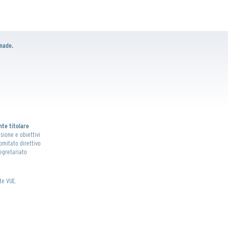
emade.
nte titolare
isione e obiettivi
omitato direttivo
egretariato
te VUE.