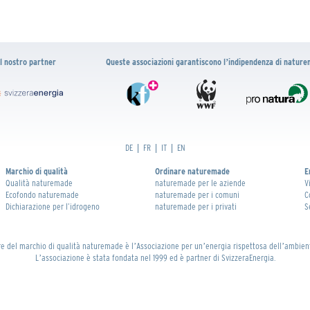
Il nostro partner
Queste associazioni garantiscono lʼindipendenza di natur
DE
FR
IT
EN
Marchio di qualità
Ordinare naturemade
E
Qualità naturemade
naturemade per le aziende
V
Ecofondo naturemade
naturemade per i comuni
C
Dichiarazione per l’idrogeno
naturemade per i privati
S
re del marchio di qualità naturemade è lʼAssociazione per unʼenergia rispettosa dellʼambien
Lʼassociazione è stata fondata nel 1999 ed è partner di SvizzeraEnergia.