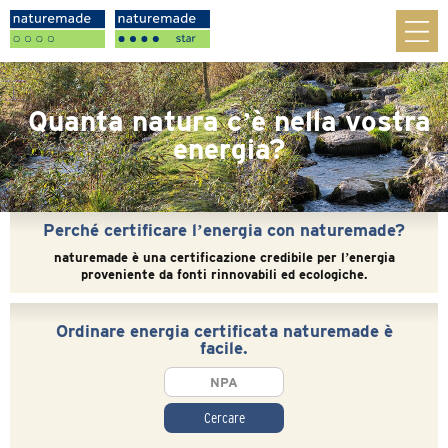
Quanta natura cʼè nella vostra
energia?
-->
Perché certificare lʼenergia con naturemade?
naturemade è una certificazione credibile per lʼenergia
proveniente da fonti rinnovabili ed ecologiche.
Ordinare energia certificata naturemade è
facile.
Cercare