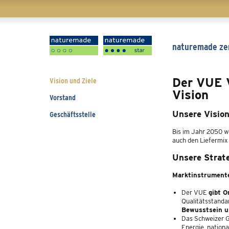
Navigation
naturemade zer
überspringen
Der VUE V
Navigation
Vision und Ziele
überspringen
Vision
Vorstand
Unsere Visio
Geschäftsstelle
Bis im Jahr 2050 wo
auch den Liefermix 
Unsere Strat
Marktinstrument
Der VUE
gibt O
Qualitätsstanda
Bewusstsein u
Das Schweizer G
Energie, nationa