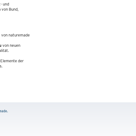
t- und
n von Bund,
ät von naturemade
u
von neuen
ität.
 Elemente der
s.
made.