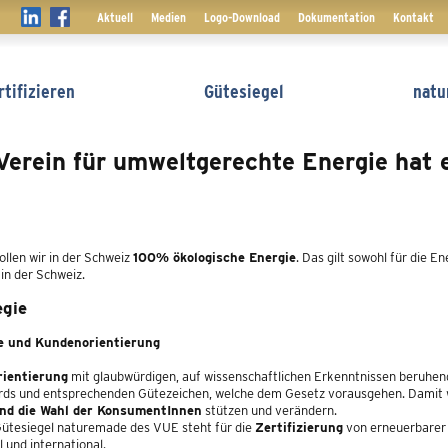
Navigation
Aktuell
Medien
Logo-Download
Dokumentation
Kontakt
überspringen
tifizieren
Gütesiegel
natu
erein für umweltgerechte Energie hat 
n
llen wir in der Schweiz
100% ökologische Energie
. Das gilt sowohl für die E
in der Schweiz.
egie
e und Kundenorientierung
rientierung
mit glaubwürdigen, auf wissenschaftlichen Erkenntnissen beruhe
rds und entsprechenden Gütezeichen, welche dem Gesetz vorausgehen. Damit w
nd die Wahl der KonsumentInnen
stützen und verändern.
ütesiegel naturemade des VUE steht für die
Zertifizierung
von erneuerbarer 
l und international.