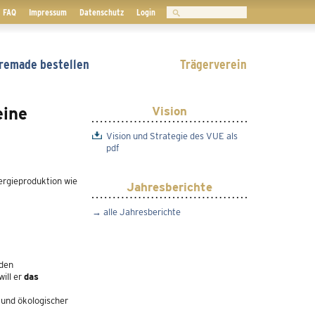
Suchen
FAQ
Impressum
Datenschutz
Login
remade bestellen
Trägerverein
eine
Vision
Vision und Strategie des VUE als
pdf
nergieproduktion wie
Jahresberichte
alle Jahresberichte
nden
ill er
das
und ökologischer