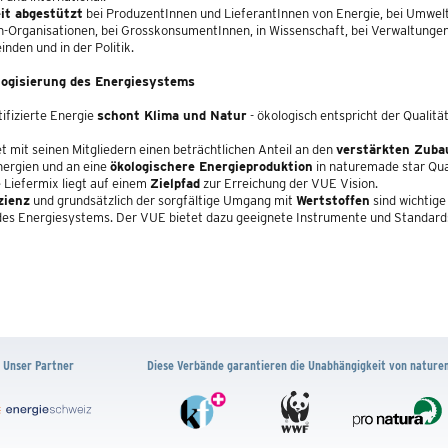
eit abgestützt
bei ProduzentInnen und LieferantInnen von Energie, bei Umwel
Organisationen, bei GrosskonsumentInnen, in Wissenschaft, bei Verwaltunge
nden und in der Politik.
logisierung des Energiesystems
ifizierte Energie
schont Klima und Natur
- ökologisch entspricht der Qualit
et mit seinen Mitgliedern einen beträchtlichen Anteil an den
verstärkten Zuba
ergien und an eine
ökologischere Energieproduktion
in naturemade star Qual
Liefermix liegt auf einem
Zielpfad
zur Erreichung der VUE Vision.
zienz
und grundsätzlich der sorgfältige Umgang mit
Wertstoffen
sind wichtige
des Energiesystems. Der VUE bietet dazu geeignete Instrumente und Standard
Unser Partner
Diese Verbände garantieren die Unabhängigkeit von nature