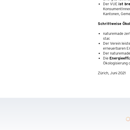
Der VUE
ist br
KonsumentInnen-
Kantonen, Gemei
Schrittweise Öko
naturemade zert
star.
Der Verein leist
erneuerbaren En
Der naturemade 
Die
Energieeffi
Ökologisierung 
Zürich, Juni 2021