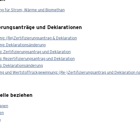
g für Strom, Wärme und Biomethan
ierungsanträge und Deklarationen
g: (Re)Zertifizierungsantrag & Deklaration
ng: Deklarationsänderung
g: Zertifizierungsantrag und Deklaration
g: Rezertifizierungsantrag und Deklaration
g: Deklarationsänderung
ng und Wertstoffrückgewinnung: (Re-)Zertifizierungsantrag und Deklaration 
lle beziehen
lagen
en
n