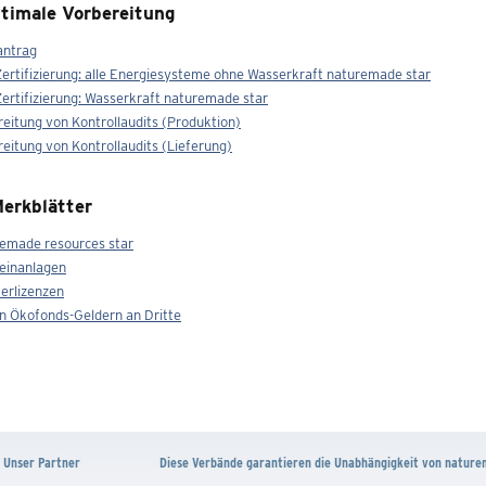
timale Vorbereitung
antrag
rtifizierung: alle Energiesysteme ohne Wasserkraft naturemade star
rtifizierung: Wasserkraft naturemade star
eitung von Kontrollaudits (Produktion)
eitung von Kontrollaudits (Lieferung)
erkblätter
remade resources star
leinanlagen
erlizenzen
n Ökofonds-Geldern an Dritte
Unser Partner
Diese Verbände garantieren die Unabhängigkeit von nature