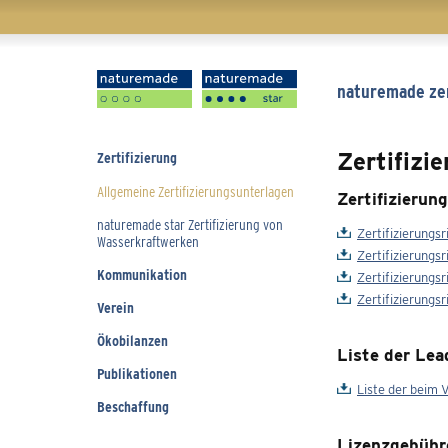
Navigation
naturemade zer
überspringen
Zertifizi
Navigation
Zertifizierung
überspringen
Allgemeine Zertifizierungsunterlagen
Zertifizierung
naturemade star Zertifizierung von
Zertifizierungsri
Wasserkraftwerken
Zertifizierungs
Kommunikation
Zertifizierungsri
Zertifizierungs
Verein
Ökobilanzen
Liste der Lea
Publikationen
Liste der beim 
Beschaffung
Lizenzgebühr