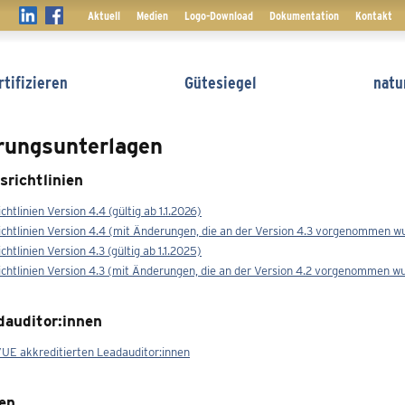
Navigation
Aktuell
Medien
Logo-Download
Dokumentation
Kontakt
überspringen
tifizieren
Gütesiegel
natu
erungsunterlagen
srichtlinien
chtlinien Version 4.4 (gültig ab 1.1.2026)
richtlinien Version 4.4 (mit Änderungen, die an der Version 4.3 vorgenommen w
chtlinien Version 4.3 (gültig ab 1.1.2025)
richtlinien Version 4.3 (mit Änderungen, die an der Version 4.2 vorgenommen w
dauditor:innen
VUE akkreditierten Leadauditor:innen
en