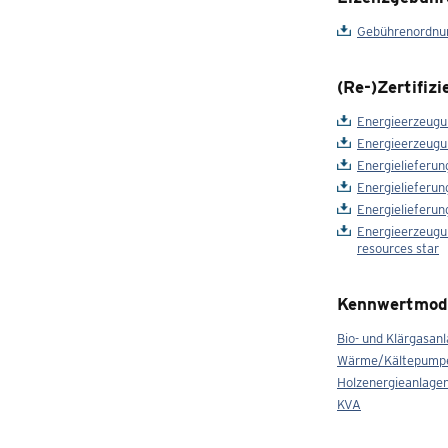
Gebührenordnun
(Re-)Zertifiz
Energieerzeugun
Energieerzeugu
Energielieferun
Energielieferun
Energielieferun
Energieerzeugu
resources star
Kennwertmode
Bio- und Klärgasan
Wärme/Kältepump
Holzenergieanlage
KVA